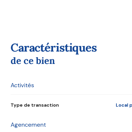
équipements d'intérêt collectif et de service publi
chaussée et un logement aux étages
, offrant ainsi u
Idéalement situé, ce bien bénéficie de la proximité imm
profitant d'un accès rapide à la Francilienne, à l'autorou
Que vous envisagiez la création d'un centre de santé, d
règles d'urbanisme, cet immeuble constitue une opportun
caractéristiques
Un bien unique, offrant un potentiel remarquable 
de ce bien
Activités
Type de transaction
Local
Agencement