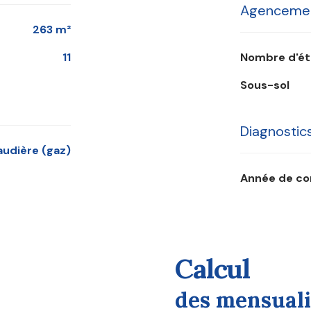
Agencemen
263 m²
11
Nombre d'é
Sous-sol
Diagnosti
haudière (gaz)
Année de c
calcul
des mensuali