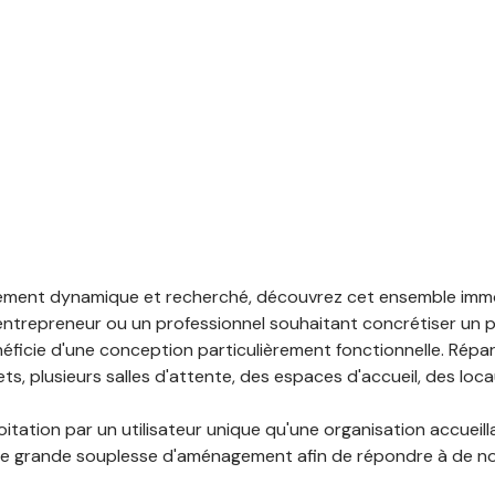
nement dynamique et recherché, découvrez cet ensemble immo
entrepreneur ou un professionnel souhaitant concrétiser un p
ficie d'une conception particulièrement fonctionnelle. Répart
plusieurs salles d'attente, des espaces d'accueil, des locau
ation par un utilisateur unique qu'une organisation accueilla
t une grande souplesse d'aménagement afin de répondre à de n
ités de services avec accueil de clientèle
,
l'artisanat e