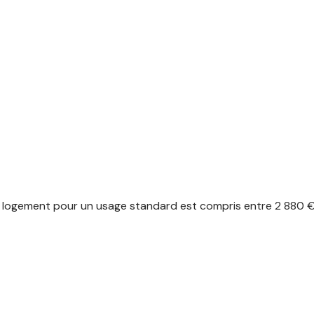
6.11 m²
16.39 m²
1.46 m²
logement pour un usage standard est compris entre 2 880 € e