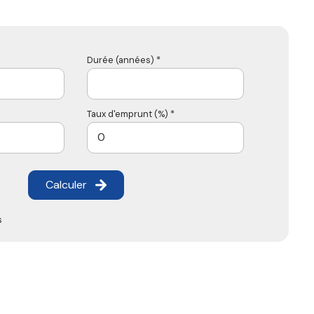
Durée (années) *
Taux d'emprunt (%) *
Calculer
s