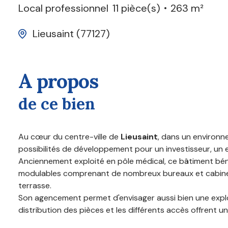
Local professionnel
11 pièce(s)
263 m²
Lieusaint (77127)
a propos
de ce bien
Au cœur du centre-ville de
Lieusaint
, dans un environ
possibilités de développement pour un investisseur, un 
Anciennement exploité en pôle médical, ce bâtiment béné
modulables comprenant de nombreux bureaux et cabinets, 
terrasse.
Son agencement permet d'envisager aussi bien une exploit
distribution des pièces et les différents accès offren
Le règlement d'urbanisme autorise notamment les
activ