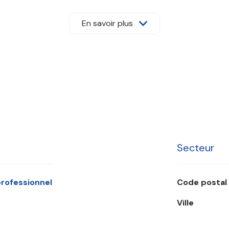
c
, ainsi que
l'hébergement
. Il autorise également la réalisat
ne réelle diversité de possibilités d'exploitation.
En savoir plus
édiate des commerces, des services, des écoles, des transpor
te A5 et à la gare RER D de Lieusaint - Moissy.
e bureaux, d'un commerce, d'un restaurant, d'une résidence a
ité rare sur le marché.
dans un secteur en plein développement.
Secteur
 professionnel
Code postal
Ville