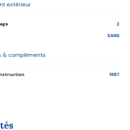
t extérieur
tage
2
SANS
cs & compléments
onstruction
1987
tés