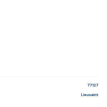
ion d'un projet associant
une activité en rez-de-
ts et du centre commercial Carré Sénart, tout en
vec services ou tout autre projet compatible avec les
77127
Lieusaint