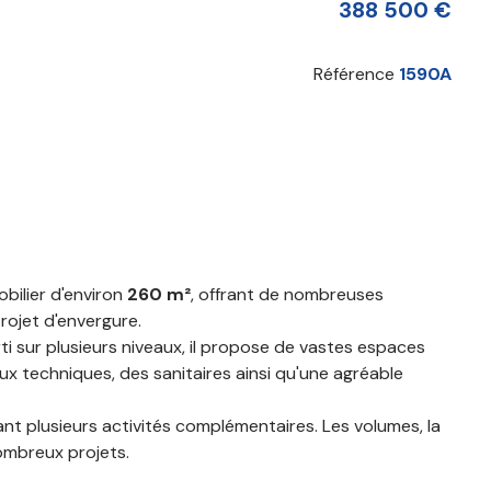
388 500 €
Référence
1590A
bilier d'environ
260 m²
, offrant de nombreuses
rojet d'envergure.
i sur plusieurs niveaux, il propose de vastes espaces
x techniques, des sanitaires ainsi qu'une agréable
nt plusieurs activités complémentaires. Les volumes, la
ombreux projets.
t le commerce de détail
,
la restauration
,
les