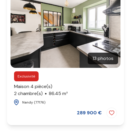
agence
contact
13 photos
Exclusivité
Maison 4 pièce(s)
2 chambre(s)
86.45 m²
Nandy (77176)
289 900 €