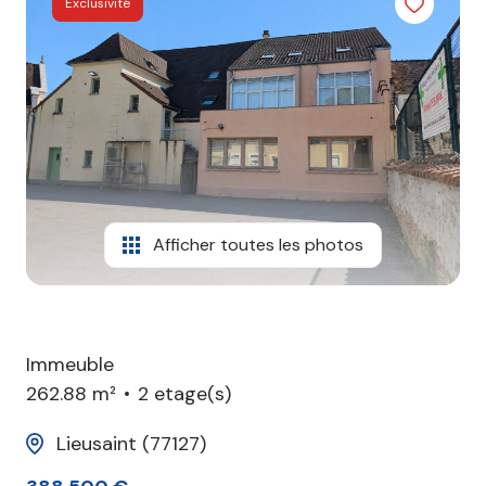
Exclusivité
agence
contact
Afficher toutes les photos
Immeuble
262.88 m²
2 etage(s)
Lieusaint (77127)