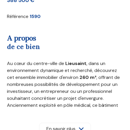
388 500 €
Référence
1590
a propos
de ce bien
Au cœur du centre-ville de
Lieusaint
, dans un
environnement dynamique et recherché, découvrez
cet ensemble immobilier d'environ
260 m²
, offrant de
nombreuses possibilités de développement pour un
investisseur, un entrepreneur ou un professionnel
souhaitant concrétiser un projet d'envergure.
Anciennement exploité en pôle médical, ce bâtiment
bénéficie d'une conception particulièrement
fonctionnelle. Réparti sur plusieurs niveaux, il propose
de vastes espaces modulables comprenant de
En savoir plus