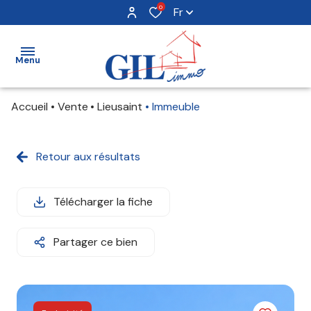
0
Fr
Menu
Accueil
Vente
Lieusaint
Immeuble
acheter
louer
Retour aux résultats
vendre
Télécharger la fiche
avis
Partager ce bien
clients
notre