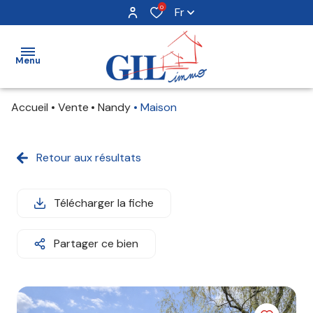
0
Fr
Menu
Accueil
Vente
Nandy
Maison
acheter
louer
Retour aux résultats
vendre
Télécharger la fiche
avis
Partager ce bien
clients
notre