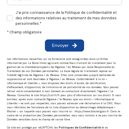
J'ai pris connaissance de la Politique de confidentialité et
des informations relatives au traitement de mes données
personnelles *
* Champ obligatoire
Envoyer
Les informations recueillies sur ce formulaire sont enregistrées dans un fichier
informatisé par La Boite Immo agissant comme Sous-traitant du traitement pour la
gestion de la clientèle/prospects de l'Agence / du Réseau qui reste Responsable du
Traitement de vos Données personnelles. La base légale du traitement repose sur
l'intérêt légitime de l'Agence / du Réseau. Elles sont conservées jusqu'à demande de
suppression et sont destinées à l'Agence / au Réseau. Conformément à la loi «
informatique et libertés », vous disposez des droits d’accès, de rectification,
d’effacement, d’opposition, de limitation et de portabilité de vos données. Vous pouvez
retirer votre consentement à tout moment en contactant directement l’Agence / Le
Réseau. Consultez le site
https://cnil.fr/fr
pour plus d’informations sur vos droits. Si vous
estimez, après avoir contacté l'Agence / le Réseau, que vos droits « Informatique et
Libertés » ne sont pas respectés, vous pouvez adresser une réclamation à la CNIL. Nous
vous informons de l’existence de la liste d'opposition au démarchage téléphonique «
Bloctel », sur laquelle vous pouvez vous inscrire ici :
https://www.bloctel.gouv.fr
. Dans le
cadre de la protection des Données personnelles, nous vous invitons à ne pas inscrire de
Données sensibles dans le champ de saisie libre.
Ce site est protégé par reCAPTCHA, les
Politiques de Confidentialité
et es