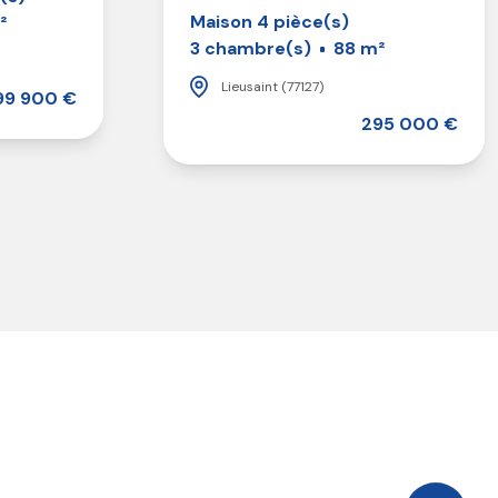
Maison 4 pièce(s)
²
3 chambre(s)
88 m²
Lieusaint (77127)
99 900 €
295 000 €