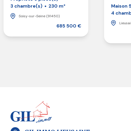
Maison 5
3 chambre(s)
230 m²
4 chamb
Soisy-sur-Seine (91450)
Lieusai
685 500 €