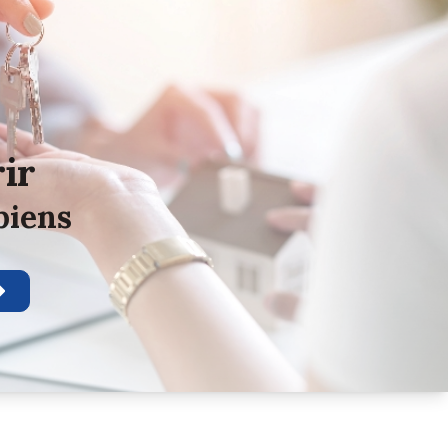
rir
biens