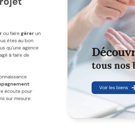
rojet
r
ou faire
gérer
un
ous êtes au bon
découv
lus qu'une agence
agé à faire de
tous nos 
connaissance
mpagnement
Voir les biens
re écoute pour
ns sur mesure.
et