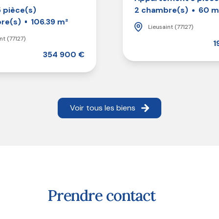
 pièce(s)
2 chambre(s)
60 m
re(s)
106.39 m²
Lieusaint (77127)
nt (77127)
1
354 900 €
Voir tous les biens
prendre contact