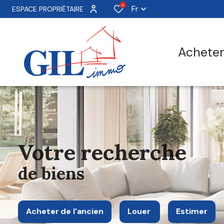
0
Fr
ESPACE PROPRIÉTAIRE
achete
votre recherche
de biens
Acheter
de l'ancien
Louer
Estimer