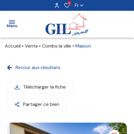
0
Fr
Menu
Accueil
Vente
Combs la ville
Maison
acheter
louer
Retour aux résultats
vendre
Télécharger la fiche
avis
Partager ce bien
clients
notre