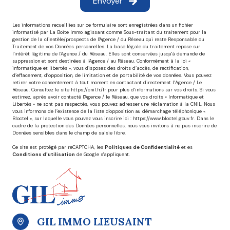
Envoyer
Les informations recueillies sur ce formulaire sont enregistrées dans un fichier
informatisé par La Boite Immo agissant comme Sous-traitant du traitement pour la
gestion de la clientèle/prospects de l'Agence / du Réseau qui reste Responsable du
Traitement de vos Données personnelles. La base légale du traitement repose sur
l'intérêt légitime de l'Agence / du Réseau. Elles sont conservées jusqu'à demande de
suppression et sont destinées à l'Agence / au Réseau. Conformément à la loi «
informatique et libertés », vous disposez des droits d’accès, de rectification,
d’effacement, d’opposition, de limitation et de portabilité de vos données. Vous pouvez
retirer votre consentement à tout moment en contactant directement l’Agence / Le
Réseau. Consultez le site
https://cnil.fr/fr
pour plus d’informations sur vos droits. Si vous
estimez, après avoir contacté l'Agence / le Réseau, que vos droits « Informatique et
Libertés » ne sont pas respectés, vous pouvez adresser une réclamation à la CNIL. Nous
vous informons de l’existence de la liste d'opposition au démarchage téléphonique «
Bloctel », sur laquelle vous pouvez vous inscrire ici :
https://www.bloctel.gouv.fr
. Dans le
cadre de la protection des Données personnelles, nous vous invitons à ne pas inscrire de
Données sensibles dans le champ de saisie libre.
Ce site est protégé par reCAPTCHA, les
Politiques de Confidentialité
et es
Conditions d'utilisation
de Google s'appliquent.
GIL IMMO LIEUSAINT