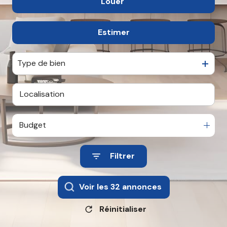
Louer
De l'ancien
agence
De l'immo pro
contact
Estimer
à l'année
Type de bien
Budget
Filtrer
Voir les
32
annonces
Réinitialiser