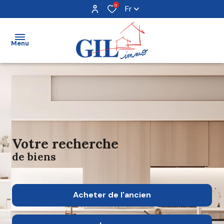
0
Fr
Menu
acheter
louer
vendre
votre recherche
de biens
avis
clients
Acheter
de l'ancien
notre