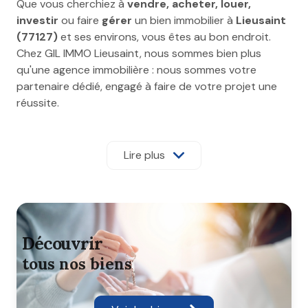
Que vous cherchiez à
vendre, acheter, louer,
investir
ou faire
gérer
un bien immobilier à
Lieusaint
(77127)
et ses environs, vous êtes au bon endroit.
Chez GIL IMMO Lieusaint, nous sommes bien plus
qu'une agence immobilière : nous sommes votre
partenaire dédié, engagé à faire de votre projet une
réussite.
Forts de notre
expertise du marché local
et d'une
connaissance approfondie de Lieusaint, nous vous
Lire plus
offrons un
accompagnement personnalisé
à
chaque étape. Notre équipe est à votre écoute pour
comprendre vos besoins et vous proposer des
solutions sur mesure.
découvrir
tous nos biens
Nos services pour concrétiser votre
projet