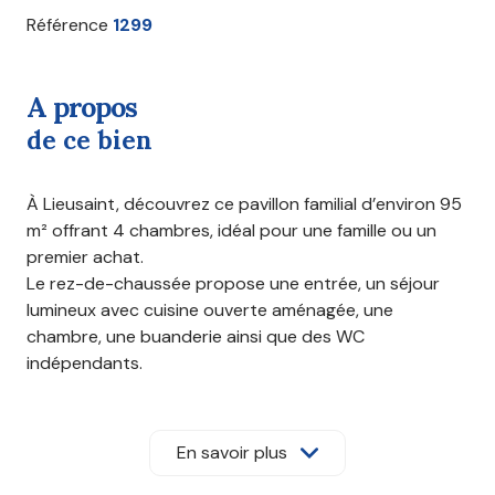
Référence
1299
a propos
de ce bien
À Lieusaint, découvrez ce pavillon familial d’environ 95
m² offrant 4 chambres, idéal pour une famille ou un
premier achat.
Le rez-de-chaussée propose une entrée, un séjour
lumineux avec cuisine ouverte aménagée, une
chambre, une buanderie ainsi que des WC
indépendants.
À l’étage, vous trouverez trois chambres
supplémentaires et une salle d’eau avec WC
entièrement rénovée en 2025.
En savoir plus
La maison a bénéficié de plusieurs améliorations