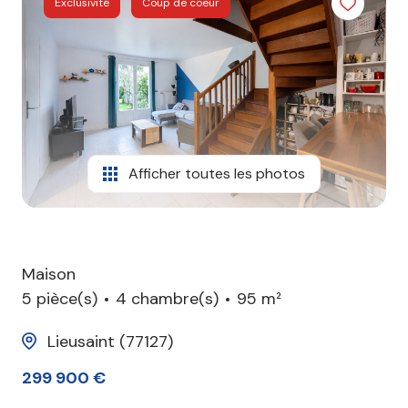
Exclusivité
Coup de coeur
agence
contact
Afficher toutes les photos
Maison
5 pièce(s)
4 chambre(s)
95 m²
Lieusaint (77127)
299 900 €