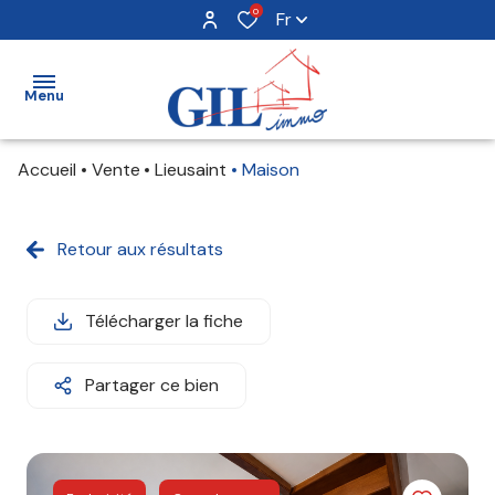
0
Fr
Menu
Accueil
Vente
Lieusaint
Maison
acheter
louer
Retour aux résultats
vendre
Télécharger la fiche
avis
Partager ce bien
clients
notre