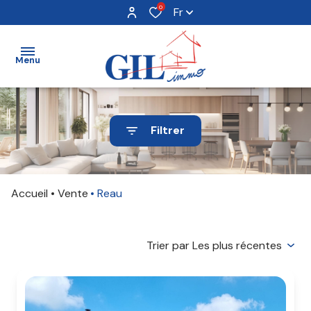
0
Fr
Menu
acheter
Filtrer
louer
vendre
Accueil
Vente
Reau
avis
Trier par Les plus récentes
clients
notre